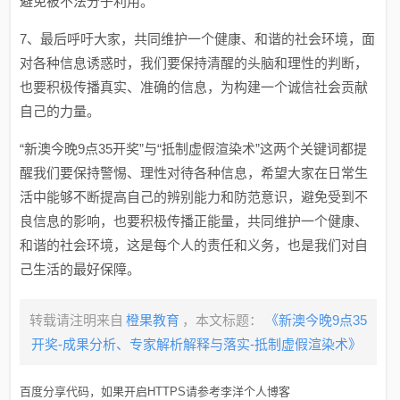
避免被不法分子利用。
7、最后呼吁大家，共同维护一个健康、和谐的社会环境，面
对各种信息诱惑时，我们要保持清醒的头脑和理性的判断，
也要积极传播真实、准确的信息，为构建一个诚信社会贡献
自己的力量。
“新澳今晚9点35开奖”与“抵制虚假渲染术”这两个关键词都提
醒我们要保持警惕、理性对待各种信息，希望大家在日常生
活中能够不断提高自己的辨别能力和防范意识，避免受到不
良信息的影响，也要积极传播正能量，共同维护一个健康、
和谐的社会环境，这是每个人的责任和义务，也是我们对自
己生活的最好保障。
转载请注明来自
橙果教育
，本文标题：
《新澳今晚9点35
开奖-成果分析、专家解析解释与落实-抵制虚假渲染术》
百度分享代码，如果开启HTTPS请参考李洋个人博客