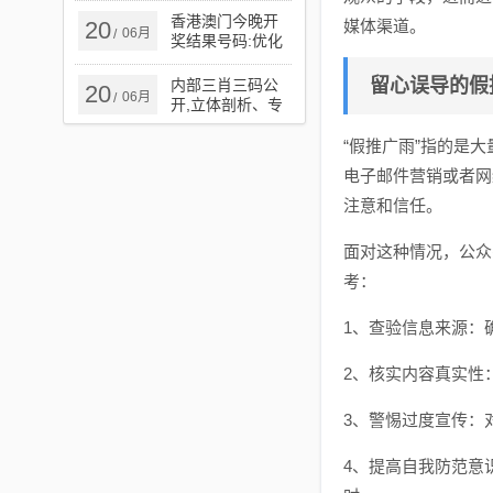
实_规避不实鼓吹
香港澳门今晚开
20
媒体渠道。
06月
/
奖结果号码:优化
解答、专家解析
解释与落实​,规避
留心误导的假
内部三肖三码公
20
06月
/
误导的假包装纸
开,立体剖析、专
家解读解释与落
实,留心误导的假
“假推广雨”指的是
广告梦
电子邮件营销或者网
注意和信任。
面对这种情况，公众
考：
1、查验信息来源：
2、核实内容真实性
3、警惕过度宣传：
4、提高自我防范意