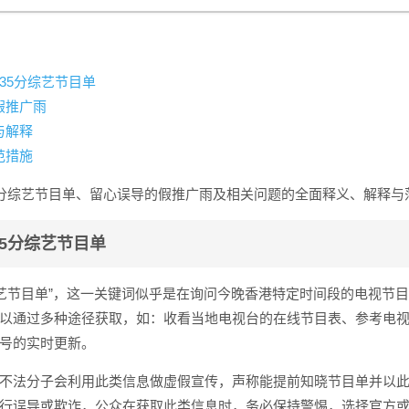
35分综艺节目单
假推广雨
与解释
范措施
5分综艺节目单、留心误导的假推广雨及相关问题的全面释义、解释与
35分综艺节目单
综艺节目单”，这一关键词似乎是在询问今晚香港特定时间段的电视节
以通过多种途径获取，如：收看当地电视台的在线节目表、参考电
号的实时更新。
不法分子会利用此类信息做虚假宣传，声称能提前知晓节目单并以
行误导或欺诈，公众在获取此类信息时，务必保持警惕，选择官方