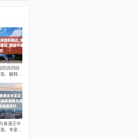
姐四肖四码
解答、解释与
不实鼓吹
门与香港王中
解答、专家解
实_留心误导