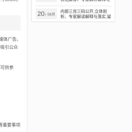
落实​,规避误导的假包装纸
内部三肖三码公开,立体剖
20
06月
/
析、专家解读解释与落实,留
心误导的假广告梦
媒体广告、
以吸引公众
议可供参
等重要事项