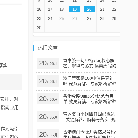
9
10
11
12
13
14
15
16
17
18
19
20
21
22
23
24
25
26
27
28
29
30
热门文章
管家婆一句中特7吗,核心解
20
06月
/
落实
答、解释与落实,远离虚假的
假承诺牌
澳门管家婆100中澳是真的
20
06月
/
吗:规范解答、专家解析解释
与落实,警惕虚假的假广告云
香港今晚9点35分综艺节目
20
目安排，对
06月
/
单:效果解读、专家解析解释
视指南应用
与落实,留心误导的假推广雨
管家婆白小姐四肖四码概达
20
06月
/
_关键解答、解释与落实_规
避不实鼓吹
此作为吸引
香港澳门今晚开奖结果号码:
20
06月
/
或可信赖的
优化解答、专家解析解释与