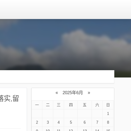
«
2025年6月
»
落实,留
一
二
三
四
五
六
日
1
2
3
4
5
6
7
8