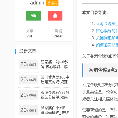
admin
管理员
本文目录导读：
香港今晚9点
留心误导的
文章
浏览
701
74145
关键词追加
如何落实防
最新文章
关于香港今晚9点3
管家婆一句中特7
20
06月
/
吗,核心解答、解
香港今晚9点
释与落实,远离虚
假的假承诺牌
澳门管家婆100中
20
06月
/
澳是真的吗:规范
香港今晚9点35分
解答、专家解析
解释与落实,警惕
于此类信息，公众可
香港今晚9点35分
20
06月
/
虚假的假广告云
综艺节目单:效果
或者关注相关媒体账
解读、专家解析
解释与落实,留心
管家婆白小姐四
20
需要警惕的是，有时
06月
/
误导的假推广雨
肖四码概达_关键
观众的手段，进而进
解答、解释与落