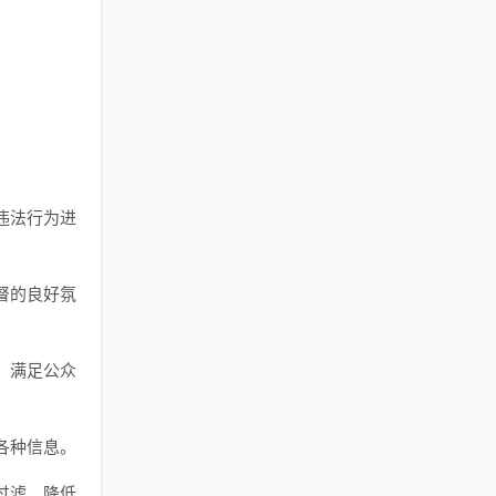
违法行为进
督的良好氛
，满足公众
各种信息。
过滤，降低