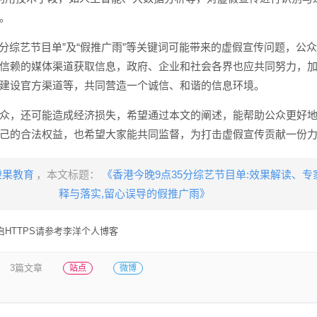
。
35分综艺节目单”及“假推广雨”等关键词可能带来的虚假宣传问题，公
信赖的媒体渠道获取信息，政府、企业和社会各界也应共同努力，
建设官方渠道等，共同营造一个诚信、和谐的信息环境。
众，还可能造成经济损失，希望通过本文的阐述，能帮助公众更好
己的合法权益，也希望大家能共同监督，为打击虚假宣传贡献一份
橙果教育
，本文标题：
《香港今晚9点35分综艺节目单:效果解读、专
释与落实,留心误导的假推广雨》
HTTPS请参考李洋个人博客
3篇文章
站点
微博