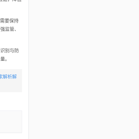
众需要保持
加强监管、
地识别与防
力量。
家解析解