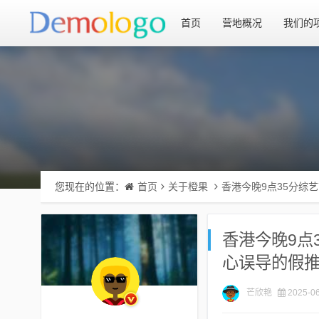
首页
营地概况
我们的
您现在的位置：
首页
关于橙果
香港今晚9点35分综
香港今晚9点
心误导的假
芒欣艳
2025-06