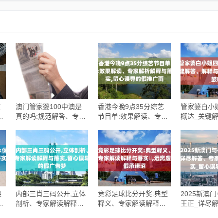
核
澳门管家婆100中澳是
香港今晚9点35分综艺
管家婆白小
远
真的吗:规范解答、专家
节目单:效果解读、专家
概达_关键
解析解释与落实,警惕虚
解析解释与落实,留心误
落实_规避
假的假广告云
导的假推广雨
果
内部三肖三码公开,立体
竞彩足球比分开奖:典型
2025新澳
解
剖析、专家解读解释与
释义、专家解读解释与
王正_详尽
导
落实,留心误导的假广告
落实​,远离虚假承诺沼
析解释与落