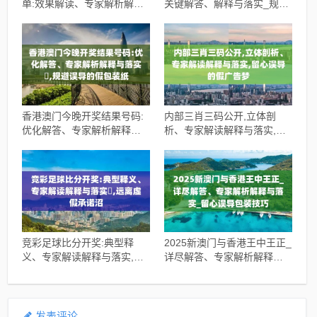
单:效果解读、专家解析解释
关键解答、解释与落实_规避
与落实,留心误导的假推广雨
不实鼓吹
香港澳门今晚开奖结果号码:
内部三肖三码公开,立体剖
优化解答、专家解析解释与
析、专家解读解释与落实,留
落实​,规避误导的假包装纸
心误导的假广告梦
竞彩足球比分开奖:典型释
2025新澳门与香港王中王正_
义、专家解读解释与落实​,远
详尽解答、专家解析解释与
离虚假承诺沼
落实_留心误导包装技巧
发表评论