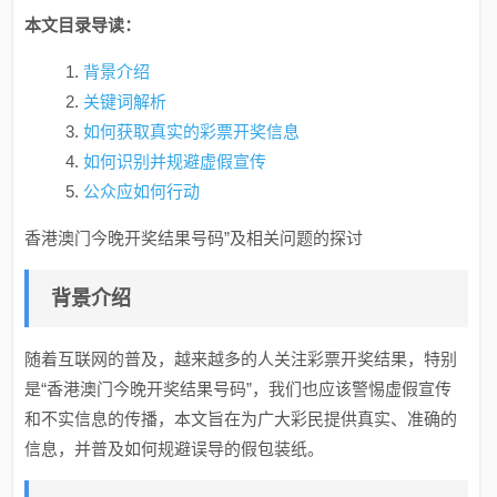
本文目录导读：
背景介绍
关键词解析
如何获取真实的彩票开奖信息
如何识别并规避虚假宣传
公众应如何行动
香港澳门今晚开奖结果号码”及相关问题的探讨
背景介绍
随着互联网的普及，越来越多的人关注彩票开奖结果，特别
是“香港澳门今晚开奖结果号码”，我们也应该警惕虚假宣传
和不实信息的传播，本文旨在为广大彩民提供真实、准确的
信息，并普及如何规避误导的假包装纸。