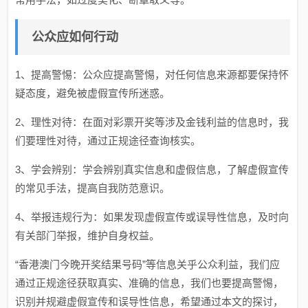
公众应如何行动
1、提高警惕：公众应提高警惕，对任何信息来源都要保持怀
疑态度，避免被虚假宣传所迷惑。
2、理性对待：在面对彩票开奖等涉及金钱利益的信息时，我
们要理性对待，通过正规途径查询核实。
3、学会辨别：学会辨别真实信息和虚假信息，了解虚假宣传
的常见手法，提高自我防范意识。
4、举报违规行为：如果发现虚假宣传或误导性信息，及时向
有关部门举报，维护自身权益。
“香港澳门今晚开奖结果号码”等信息关乎公众利益，我们应
通过正规途径获取真实、准确的信息，我们也要提高警惕，
识别并规避虚假宣传和误导性信息，希望通过本文的探讨，