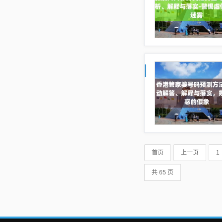
首页
上一页
1
共 65 页