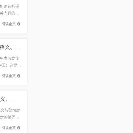
加词解析提
关内容的解
是随机产
阅读全文
新澳门王中王下一期预测和拒绝虚假的假幌子-贴切释义、专家解读解释与落实​
免虚假宣传
中王：这是一
关活动...
阅读全文
77777888888管家婆四肖和抵制假信息误导-技术释义、专家解析解释与落实
释义与警惕虚
特定的编码或
阅读全文