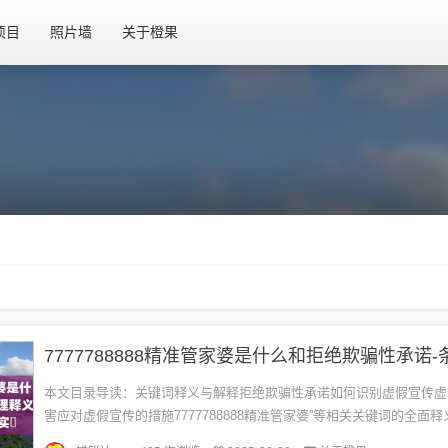
项目
照片墙
关于橙果
本文目录导读：关键词释义与解释拒绝欺骗性承诺如何识别虚假宣传虚
害应对虚假宣传的措施7777788888精准管家婆”等相关关键词的全面
落实，以及公众对虚假宣传的警惕我们注意到网络上出现了关于“77...