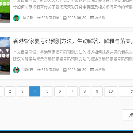
本文目录导读：新澳天天彩开奖走势图概述警惕虚假宣传的重要性如何
传如何防范虚假宣传关于新澳天天彩开奖走势图及相关虚假宣传的警惕
开奖走势图概述新澳天天彩开奖走势图是一种展示彩票开奖历史数据的
慈诗桃
326 次浏览
2025-06-20
照片墙
常...
本文目录导读：香港管家婆号码预测方法的概述如何规避迷惑的假象实
建议的解读与警示香港管家婆号码预测方法的概述香港管家婆号码预测
面上理解，似乎是一种对彩票或其他随机数字序列进行预测的方法，我
卯宏伯
316 次浏览
2025-06-20
照片墙
确...
2
3
4
5
6
7
8
9
10
下一