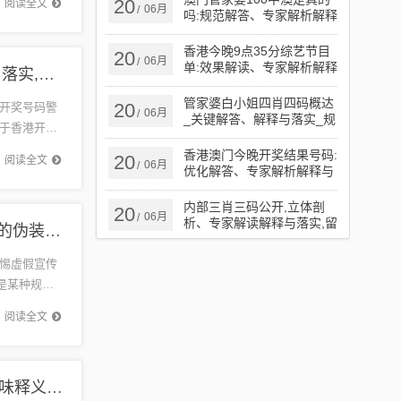
20
阅读全文
06月
/
吗:规范解答、专家解析解释
与落实,警惕虚假的假广告云
香港今晚9点35分综艺节目
20
06月
/
单:效果解读、专家解析解释
香港开奖结果 开奖号码:系统解答、专家解析解释与落实​,警惕夸张幌子背后
与落实,留心误导的假推广雨
管家婆白小姐四肖四码概达
20
开奖号码警
06月
/
_关键解答、解释与落实_规
于香港开奖
避不实鼓吹
述香港是
香港澳门今晚开奖结果号码:
20
阅读全文
06月
/
优化解答、专家解析解释与
落实​,规避误导的假包装纸
内部三肖三码公开,立体剖
20
06月
/
析、专家解读解释与落实,留
2025澳门和香港门和香港正版免费资本和看穿不实的伪装,创新分析、专家解析解释与落实
心误导的假广告梦
惕虚假宣传
是某种规划
个...
阅读全文
香港澳门最快开奖记录是多少和规避迷惑性噱头-趣味释义、专家解析解释与落实​